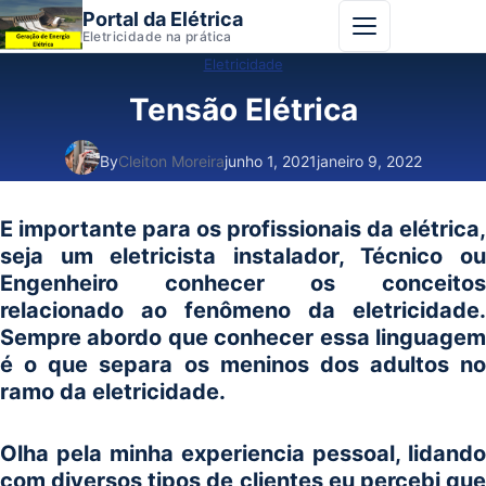
Portal da Elétrica
Abrir menu
Eletricidade na prática
Eletricidade
Tensão Elétrica
By
Cleiton Moreira
junho 1, 2021
janeiro 9, 2022
E importante para os profissionais da elétrica,
seja um eletricista instalador, Técnico ou
Engenheiro conhecer os conceitos
relacionado ao fenômeno da eletricidade.
Sempre abordo que conhecer essa linguagem
é o que separa os meninos dos adultos no
ramo da eletricidade.
Olha pela minha experiencia pessoal, lidando
com diversos tipos de clientes eu percebi que