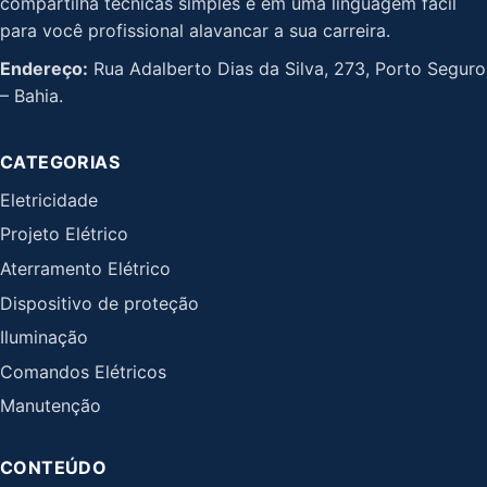
compartilha técnicas simples e em uma linguagem fácil
para você profissional alavancar a sua carreira.
Endereço:
Rua Adalberto Dias da Silva, 273, Porto Seguro
– Bahia.
CATEGORIAS
Eletricidade
Projeto Elétrico
Aterramento Elétrico
Dispositivo de proteção
Iluminação
Comandos Elétricos
Manutenção
CONTEÚDO