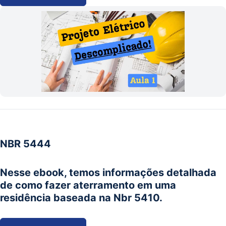
NBR 5444
Nesse ebook, temos informações detalhada
de como fazer aterramento em uma
residência baseada na Nbr 5410.