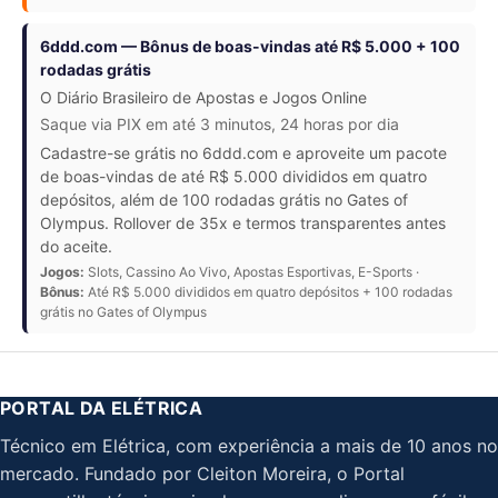
6ddd.com — Bônus de boas-vindas até R$ 5.000 + 100
rodadas grátis
O Diário Brasileiro de Apostas e Jogos Online
Saque via PIX em até 3 minutos, 24 horas por dia
Cadastre-se grátis no 6ddd.com e aproveite um pacote
de boas-vindas de até R$ 5.000 divididos em quatro
depósitos, além de 100 rodadas grátis no Gates of
Olympus. Rollover de 35x e termos transparentes antes
do aceite.
Jogos:
Slots, Cassino Ao Vivo, Apostas Esportivas, E-Sports ·
Bônus:
Até R$ 5.000 divididos em quatro depósitos + 100 rodadas
grátis no Gates of Olympus
PORTAL DA ELÉTRICA
Técnico em Elétrica, com experiência a mais de 10 anos no
mercado. Fundado por Cleiton Moreira, o Portal