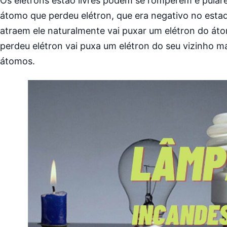
Os elétrons estão livres podem se romperem e pular
átomo que perdeu elétron, que era negativo no esta
atraem ele naturalmente vai puxar um elétron do át
perdeu elétron vai puxa um elétron do seu vizinho 
átomos.