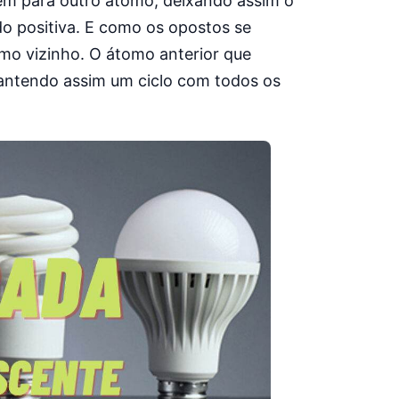
em para outro átomo, deixando assim o
do positiva. E como os opostos se
omo vizinho. O átomo anterior que
mantendo assim um ciclo com todos os