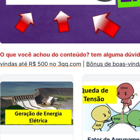
O que você achou do conteúdo? tem alguma dúvid
vindas até R$ 500 no 3qq.com
|
Bônus de boas-vinda
Fator de Agrupame