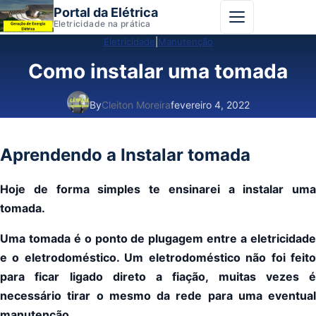
Portal da Elétrica
Abrir menu
Eletricidade na prática
Eletricidade
|
Manutenção
Como instalar uma tomada
By
Cleiton Moreira
fevereiro 4, 2022
Aprendendo a Instalar tomada
Hoje de forma simples te ensinarei a instalar uma
tomada.
Uma tomada é o ponto de plugagem entre a eletricidade
e o eletrodoméstico. Um eletrodoméstico não foi feito
para ficar ligado direto a fiação, muitas vezes é
necessário tirar o mesmo da rede para uma eventual
manutenção.