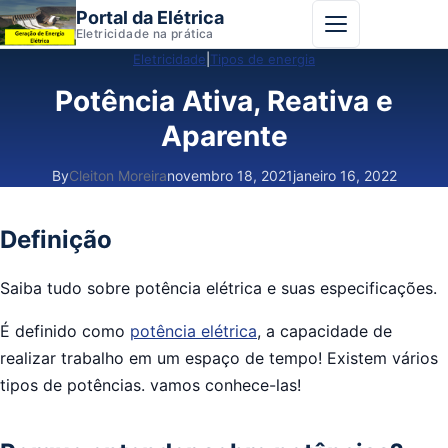
Portal da Elétrica
Abrir menu
Eletricidade na prática
Eletricidade
|
Tipos de energia
Potência Ativa, Reativa e
Aparente
By
Cleiton Moreira
novembro 18, 2021
janeiro 16, 2022
Definição
Saiba tudo sobre potência elétrica e suas especificações.
É definido como
potência elétrica
, a capacidade de
realizar trabalho em um espaço de tempo! Existem vários
tipos de potências. vamos conhece-las!