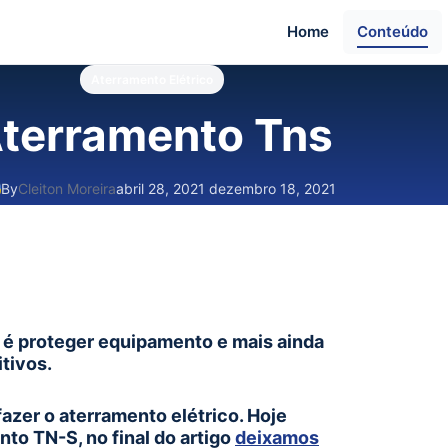
Home
Conteúdo
Aterramento Elétrico
terramento Tns
By
Cleiton Moreira
abril 28, 2021
dezembro 18, 2021
 é proteger equipamento e mais ainda
tivos.
azer o aterramento elétrico. Hoje
o TN-S, no final do artigo
deixamos