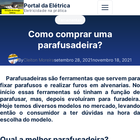
Portal da Elétrica
Abrir menu
Eletricidade na prática
Ferramentas
Como comprar uma
parafusadeira?
By
Cleiton Moreira
setembro 28, 2021
novembro 18, 2021
Parafusadeiras são ferramentas que servem para
fixar parafusos e realizar furos em alvenarias. No
início essas ferramentas só tinham a função de
parafusar, mas, depois evoluíram para furadeira.
Hoje temos diversos modelos no mercado, levando
então o consumidor a ter dúvidas na hora da
escolha do modelo.
Qual a melhor parafusadeira?