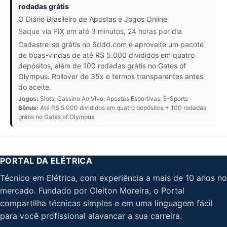
rodadas grátis
O Diário Brasileiro de Apostas e Jogos Online
Saque via PIX em até 3 minutos, 24 horas por dia
Cadastre-se grátis no 6ddd.com e aproveite um pacote
de boas-vindas de até R$ 5.000 divididos em quatro
depósitos, além de 100 rodadas grátis no Gates of
Olympus. Rollover de 35x e termos transparentes antes
do aceite.
Jogos:
Slots, Cassino Ao Vivo, Apostas Esportivas, E-Sports ·
Bônus:
Até R$ 5.000 divididos em quatro depósitos + 100 rodadas
grátis no Gates of Olympus
PORTAL DA ELÉTRICA
Técnico em Elétrica, com experiência a mais de 10 anos no
mercado. Fundado por Cleiton Moreira, o Portal
compartilha técnicas simples e em uma linguagem fácil
para você profissional alavancar a sua carreira.