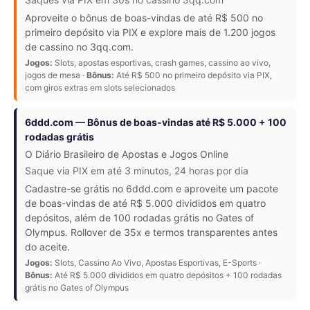
Aproveite o bônus de boas-vindas de até R$ 500 no
primeiro depósito via PIX e explore mais de 1.200 jogos
de cassino no 3qq.com.
Jogos:
Slots, apostas esportivas, crash games, cassino ao vivo,
jogos de mesa ·
Bônus:
Até R$ 500 no primeiro depósito via PIX,
com giros extras em slots selecionados
6ddd.com — Bônus de boas-vindas até R$ 5.000 + 100
rodadas grátis
O Diário Brasileiro de Apostas e Jogos Online
Saque via PIX em até 3 minutos, 24 horas por dia
Cadastre-se grátis no 6ddd.com e aproveite um pacote
de boas-vindas de até R$ 5.000 divididos em quatro
depósitos, além de 100 rodadas grátis no Gates of
Olympus. Rollover de 35x e termos transparentes antes
do aceite.
Jogos:
Slots, Cassino Ao Vivo, Apostas Esportivas, E-Sports ·
Bônus:
Até R$ 5.000 divididos em quatro depósitos + 100 rodadas
grátis no Gates of Olympus