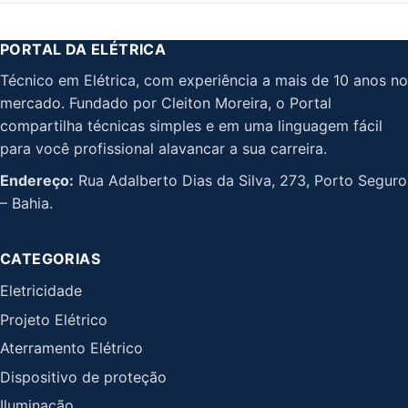
PORTAL DA ELÉTRICA
Técnico em Elétrica, com experiência a mais de 10 anos no
mercado. Fundado por Cleiton Moreira, o Portal
compartilha técnicas simples e em uma linguagem fácil
para você profissional alavancar a sua carreira.
Endereço:
Rua Adalberto Dias da Silva, 273, Porto Seguro
– Bahia.
CATEGORIAS
Eletricidade
Projeto Elétrico
Aterramento Elétrico
Dispositivo de proteção
Iluminação