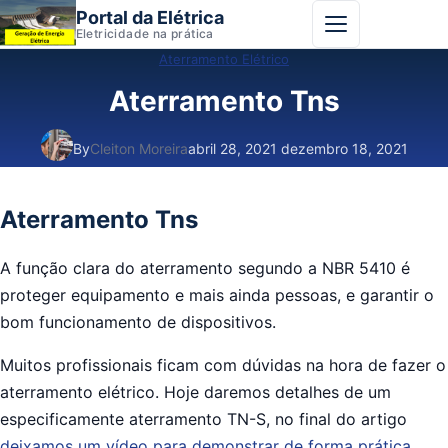
Portal da Elétrica
Abrir menu
Eletricidade na prática
Aterramento Elétrico
Aterramento Tns
By
Cleiton Moreira
abril 28, 2021
dezembro 18, 2021
Aterramento Tns
A função clara do aterramento segundo a NBR 5410 é
proteger equipamento e mais ainda pessoas, e garantir o
bom funcionamento de dispositivos.
Muitos profissionais ficam com dúvidas na hora de fazer o
aterramento elétrico. Hoje daremos detalhes de um
especificamente aterramento TN-S, no final do artigo
deixamos um vídeo para demonstrar de forma prática.